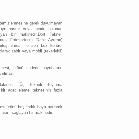
temizlenmesine gerek duyulmayan
ayrılmasını veya içinde bulunan
ayan bir makinedir.Dört Tekneli
rak Fotosorter'ın (Renk Ayırma)
rleştirilmesi ile son kez kontrol
olarak sabit veya mobil (tekerlekli)
nesi, ürünü sadece boyutlarına
anılmaz.
akinesi, Üç Tekneli Boylama
 bir adet eleme teknesinin fazla
si,ürünü beş farklı boya ayırarak
nmasını sağlayan bir makinedir.