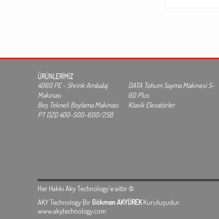
ÜRÜNLERİMİZ
4060 PE - Shrink Ambalaj
DATA Tohum Sayma Makinesi S-
Makinası
60 Plus
Beş Tekneli Boylama Makinası
Klasik Elevatörler
PT DZQ 400-500-600/2SB
Her Hakkı Aky Technology'e aittir ©
AKY Technology Bir
Gökmen AKYÜREK
Kuruluşudur.
www.akytechnology.com