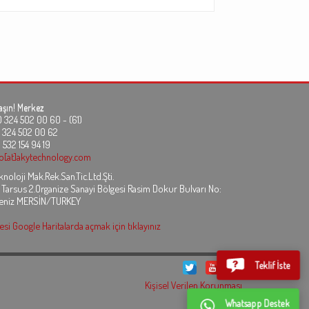
aşın!
Merkez
24 502 00 60 - (61)
324 502 00 62
 532 154 94 19
fo[at]akytechnology.com
noloji Mak.Rek.San.Tic.Ltd.Şti.
 Tarsus 2.Organize Sanayi Bölgesi Rasim Dokur Bulvarı No:
eniz MERSİN/TURKEY
si Google Haritalarda açmak için tıklayınız
Teklif İste
Kişisel Verilen Korunması
Whatsapp Destek