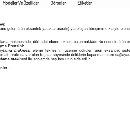
Modeller Ve Özellikler
Görseller
Etiketler
vi:
e gelen ürün eksantrik yataklar aracılığıyla oluşan titreşimin etkisiyle elen
ylama makinesinde, dört adet eleme teknesi bulunmaktadır.Bu nedenle ürün en 
şma Prensibi:
boylama makinesi
eleme teknesinin üzerine dökülen ürün eksantrik siste
ğin alt tarafında var olan fırçalar sayesinde deliklerin kapanmamasını sağlayara
oylama makinesi
ile toplamda beş boy ürün elde edilir.
ünler :