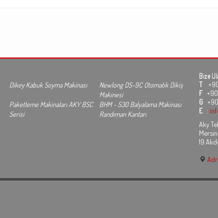
Bize Ul
T
+90 3
Dikey Kabuk Soyma Makinası
Newlong DS-9C Otomatik Dikiş
F
+90 
Makinesi
G
+90
Paketleme Makinaları AKY BSC
BHM - 530 Balyalama Makinası
E
:
in
Serisi
Randıman Kantarı
Aky Tek
Mersin
19 Akd
Adre