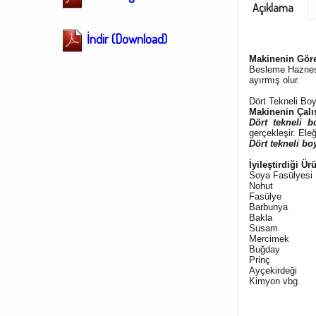
Açıklama
İndir (Download)
Makinenin Göre
Besleme Haznesin
ayırmış olur.
Dört Tekneli Bo
Makinenin Çalı
Dört tekneli 
gerçekleşir. Ele
Dört tekneli b
İyileştirdiği Ür
Soya Fasülyesi
Nohut
Fasülye
Barbunya
Bakl
a
Susam
Mercimek
Buğday
Prinç
Ayçekirdeği
Kimyon vbg.