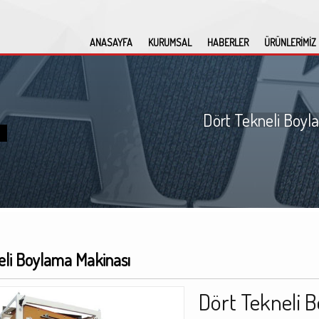
ANASAYFA
KURUMSAL
HABERLER
ÜRÜNLERİMİZ
Dört Tekneli Boyl
eli Boylama Makinası
Dört Tekneli 