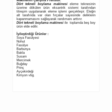
Makinenin Çalışma Prensibi:
Dört tekneli boylama makinesi
eleme teknesinin
üzerine dökülen ürün eksantrik sistemi tarafından
titreşim uygulanarak eleme işlemi gerçekleşir. Eleğin
alt tarafında var olan fırçalar sayesinde deliklerin
kapanmamasını sağlayarak randımanı arttırır.
Dört tekneli boylama makinesi
ile toplamda beş boy
ürün elde edilir.
İyileştirdiği Ürünler :
Soya Fasülyesi
Nohut
Fasülye
Barbunya
Bakl
a
Susam
Mercimek
Buğday
Prinç
Ayçekirdeği
Kimyon vbg.