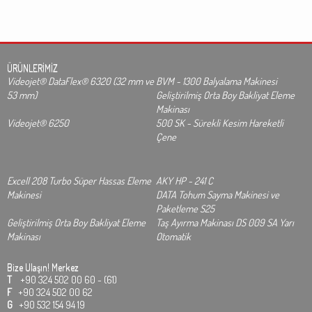
ÜRÜNLERİMİZ
Videojet® DataFlex® 6320 (32 mm ve
BVM - 1300 Balyalama Makinesi
53 mm)
Geliştirilmiş Orta Boy Bakliyat Eleme
Makinası
Videojet® 6250
500 SK - Sürekli Kesim Hareketli
Çene
Excell 208 Turbo Süper Hassas Eleme
AKY HP - 241 C
Makinesi
DATA Tohum Sayma Makinesi ve
Paketleme S25
Geliştirilmiş Orta Boy Bakliyat Eleme
Taş Ayırma Makinası DS 009 SA Yarı
Makinası
Otomatik
Bize Ulaşın!
Merkez
T
+90 324 502 00 60 - (61)
F
+90 324 502 00 62
G
+90 532 154 94 19