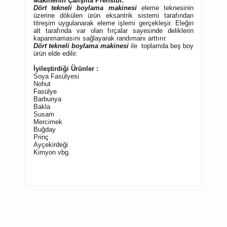
Makinenin Çalışma Prensibi:
Dört tekneli boylama makinesi
eleme teknesinin
üzerine dökülen ürün eksantrik sistemi tarafından
titreşim uygulanarak eleme işlemi gerçekleşir. Eleğin
alt tarafında var olan fırçalar sayesinde deliklerin
kapanmamasını sağlayarak randımanı arttırır.
Dört tekneli boylama makinesi
ile toplamda beş boy
ürün elde edilir.
İyileştirdiği Ürünler :
Soya Fasülyesi
Nohut
Fasülye
Barbunya
Bakl
a
Susam
Mercimek
Buğday
Prinç
Ayçekirdeği
Kimyon vbg.