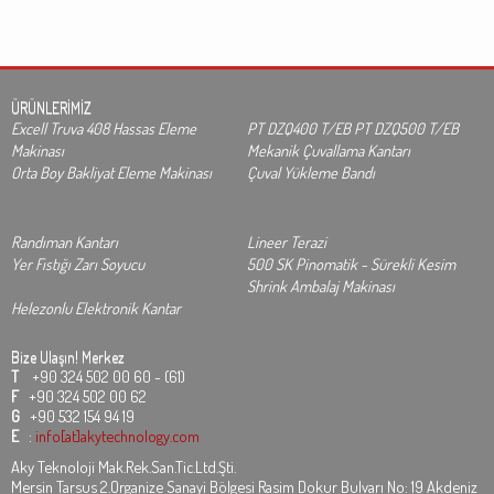
ÜRÜNLERİMİZ
Excell Truva 408 Hassas Eleme
PT DZQ400 T/EB PT DZQ500 T/EB
Makinası
Mekanik Çuvallama Kantarı
Orta Boy Bakliyat Eleme Makinası
Çuval Yükleme Bandı
Randıman Kantarı
Lineer Terazi
Yer Fıstığı Zarı Soyucu
500 SK Pinomatik - Sürekli Kesim
Shrink Ambalaj Makinası
Helezonlu Elektronik Kantar
Bize Ulaşın!
Merkez
T
+90 324 502 00 60 - (61)
F
+90 324 502 00 62
G
+90 532 154 94 19
E
:
info[at]akytechnology.com
Aky Teknoloji Mak.Rek.San.Tic.Ltd.Şti.
Mersin Tarsus 2.Organize Sanayi Bölgesi Rasim Dokur Bulvarı No: 19 Akdeniz