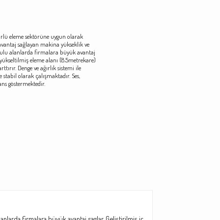
türlü eleme sektörüne uygun olarak
avantaj sağlayan makina yükseklik ve
rulu alanlarda firmalara büyük avantaj
le yükseltilmiş eleme alanı (8.5metrekare)
tırır. Denge ve ağırlık sistemi ile
e stabil olarak çalışmaktadır. Ses,
ans göstermektedir.
larda firmalara büyük avantaj saglar. Geliştirilmiş iç