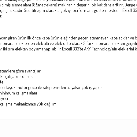
eltilmiş eleme alanı (8.5metrekare) makinanın degerini bir kat daha arttırır. Denge v
k çalışmaktadır. Ses, titreşim olarakta çok iyi performans göstermektedir. Excell 
r.
ndan giren ürün ilk önce kaba ürün eleğinden geçer istenmeyen kaba atıklar ve bi
umaralı eleklerden elek altı ve elek üstü olarak 3 farklı numaralı elekten geçirilir
 iki sıra elekten boylama yapılabilir. Excell 333’te AKY Technology’nin eleklerini k
stemlere göre avantajları
kli çalışabilir olması
te
fu, düşük motor gücü ile rakiplerinden az yakar çok iş yapar
 minimum çalışma alanı
iyesi
çalışma mekanizması yük dağılımı