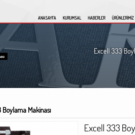
ANASAYFA
KURUMSAL
HABERLER
ÜRÜNLERİMİZ
Excell 333 Boy
ası
3 Boylama Makinası
Excell 333 Bo