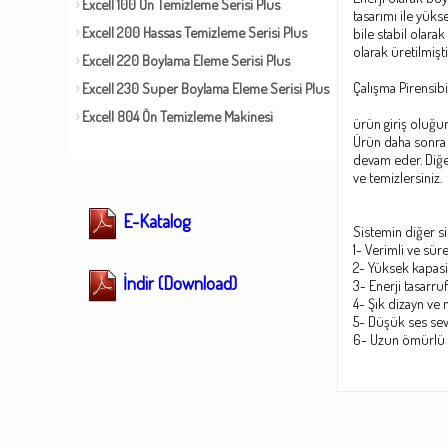
Excell 100 Ön Temizleme Serisi Plus
tasarımı ile yüks
Excell 200 Hassas Temizleme Serisi Plus
bile stabil olara
olarak üretilmişti
Excell 220 Boylama Eleme Serisi Plus
Çalışma Pirensibi
Excell 230 Super Boylama Eleme Serisi Plus
Excell 804 Ön Temizleme Makinesi
ürün giriş oluğu
Ürün daha sonra n
devam eder. Diğer
ve temizlersiniz.
E-Katalog
Sistemin diğer si
1- Verimli ve süre
2- Yüksek kapasi
İndir (Download)
3- Enerji tasarru
4- Şık dizayn ve
5- Düşük ses sev
6- Uzun ömürlü 