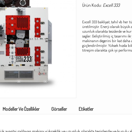
Ürün Kodu:
Excell 333
Excell 333 bakliyat, tahıl vb her 
üretilmiştir.
Enerji olarak büyük 
uzunluk olarakta tesislerde ve ku
saglar. Geliştirilmiş iç tasarımı i
makinanın degerini bir kat daha art
güçlendirilmiştir. Yüksek hızda bil
titreşim olarakta çok iyi perform
Modeller Ve Özellikler
Görseller
Etiketler
ük avantaj sağlayan makina yükseklik ve uzunluk olarakta tesislerde ve kurulu alan