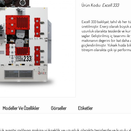
Ürün Kodu:
Excell 333
Excell 333 bakliyat, tahıl vb her 
üretilmiştir.
Enerji olarak büyük 
uzunluk olarakta tesislerde ve ku
saglar. Geliştirilmiş iç tasarımı i
makinanın degerini bir kat daha art
güçlendirilmiştir. Yüksek hızda bil
titreşim olarakta çok iyi perform
Modeller Ve Özellikler
Görseller
Etiketler
ük avantaj sağlayan makina yükseklik ve uzunluk olarakta tesislerde ve kurulu alan