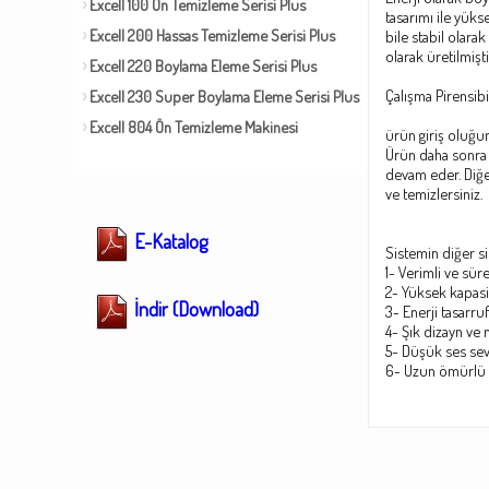
Excell 100 Ön Temizleme Serisi Plus
tasarımı ile yüks
Excell 200 Hassas Temizleme Serisi Plus
bile stabil olara
olarak üretilmişti
Excell 220 Boylama Eleme Serisi Plus
Çalışma Pirensibi
Excell 230 Super Boylama Eleme Serisi Plus
Excell 804 Ön Temizleme Makinesi
ürün giriş oluğu
Ürün daha sonra n
devam eder. Diğer
ve temizlersiniz.
E-Katalog
Sistemin diğer si
1- Verimli ve süre
2- Yüksek kapasi
İndir (Download)
3- Enerji tasarru
4- Şık dizayn ve
5- Düşük ses sev
6- Uzun ömürlü 