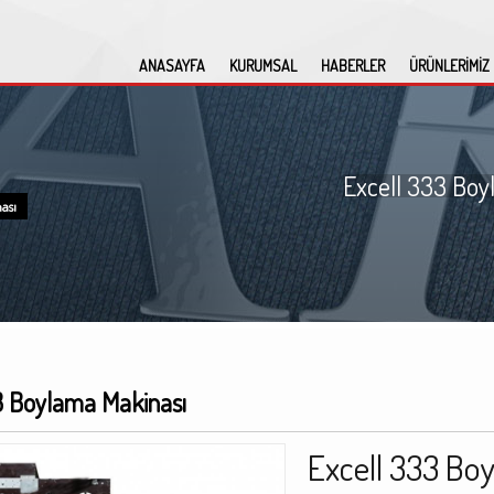
ANASAYFA
KURUMSAL
HABERLER
ÜRÜNLERİMİZ
Excell 333 Boy
ası
3 Boylama Makinası
Excell 333 Bo