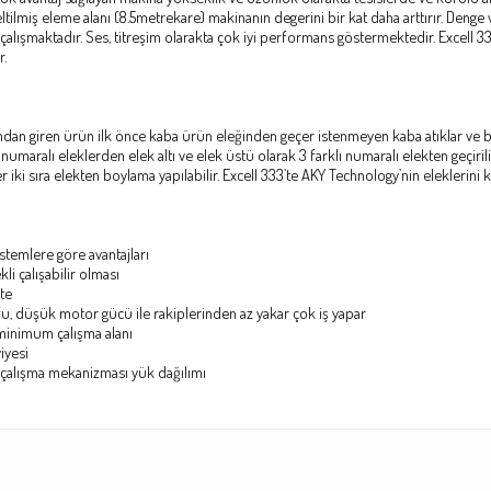
eltilmiş eleme alanı (8.5metrekare) makinanın degerini bir kat daha arttırır. Denge v
k çalışmaktadır. Ses, titreşim olarakta çok iyi performans göstermektedir. Excell 
r.
ndan giren ürün ilk önce kaba ürün eleğinden geçer istenmeyen kaba atıklar ve bi
umaralı eleklerden elek altı ve elek üstü olarak 3 farklı numaralı elekten geçirilir
 iki sıra elekten boylama yapılabilir. Excell 333’te AKY Technology’nin eleklerini k
stemlere göre avantajları
kli çalışabilir olması
te
fu, düşük motor gücü ile rakiplerinden az yakar çok iş yapar
 minimum çalışma alanı
iyesi
çalışma mekanizması yük dağılımı