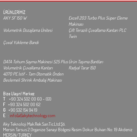
ÜRÜNLERİMİZ
AKY SF 150 W
Excell 203 Turbo Plus Süper Eleme
Makinası
Volumetrik Dozajlama Ünitesi
Çift Terazili Çuvallama Kantarı PLC
Twin
Çuval Yükleme Bandı
DATA Tohum Sayma Makinesi S25 Plus
Ürün Taşıma Bantları
Volumetrik Çuvallama Kantarı
Radyal Tarar 150
4070 PE İstif - Tam Otomatik Önden
Beslemeli Shrink Ambalaj Makinası
Bize Ulaşın!
Merkez
T
+90 324 502 00 60 - (61)
F
+90 324 502 00 62
G
+90 532 154 94 19
E
:
info[at]akytechnology.com
Aky Teknoloji Mak.Rek.San.Tic.Ltd.Şti.
Mersin Tarsus 2.Organize Sanayi Bölgesi Rasim Dokur Bulvarı No: 19 Akdeniz
MERSİN/TURKEY