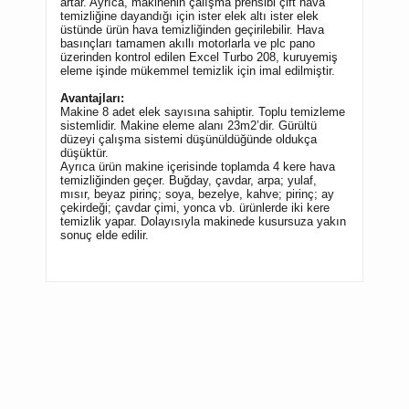
artar. Ayrıca, makinenin çalışma prensibi çift hava
temizliğine dayandığı için ister elek altı ister elek
üstünde ürün hava temizliğinden geçirilebilir. Hava
basınçları tamamen akıllı motorlarla ve plc pano
üzerinden kontrol edilen Excel Turbo 208, kuruyemiş
eleme işinde mükemmel temizlik için imal edilmiştir.
Avantajları:
Makine 8 adet elek sayısına sahiptir. Toplu temizleme
sistemlidir. Makine eleme alanı 23m2’dir. Gürültü
düzeyi çalışma sistemi düşünüldüğünde oldukça
düşüktür.
Ayrıca ürün makine içerisinde toplamda 4 kere hava
temizliğinden geçer. Buğday, çavdar, arpa; yulaf,
mısır, beyaz pirinç; soya, bezelye, kahve; pirinç; ay
çekirdeği; çavdar çimi, yonca vb. ürünlerde iki kere
temizlik yapar. Dolayısıyla makinede kusursuza yakın
sonuç elde edilir.