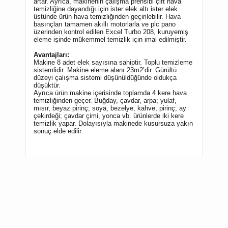
artar. Ayrıca, makinenin çalışma prensibi çift hava
temizliğine dayandığı için ister elek altı ister elek
üstünde ürün hava temizliğinden geçirilebilir. Hava
basınçları tamamen akıllı motorlarla ve plc pano
üzerinden kontrol edilen Excel Turbo 208, kuruyemiş
eleme işinde mükemmel temizlik için imal edilmiştir.
Avantajları:
Makine 8 adet elek sayısına sahiptir. Toplu temizleme
sistemlidir. Makine eleme alanı 23m2’dir. Gürültü
düzeyi çalışma sistemi düşünüldüğünde oldukça
düşüktür.
Ayrıca ürün makine içerisinde toplamda 4 kere hava
temizliğinden geçer. Buğday, çavdar, arpa; yulaf,
mısır, beyaz pirinç; soya, bezelye, kahve; pirinç; ay
çekirdeği; çavdar çimi, yonca vb. ürünlerde iki kere
temizlik yapar. Dolayısıyla makinede kusursuza yakın
sonuç elde edilir.