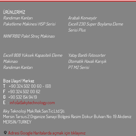
ÜRÜNLERİMİZ
Randıman Kantarı
Arabalı Konveyör
Paketleme Makinesi HSP Serisi
Excell 230 Super Boylama Eleme
Serisi Plus
NXNFRB12 Palet Streç Makinası
Excell 808 Yüksek Kapasiteli Eleme
Yatay Bantlı Fotosorter
Makinası
Otomatik Havalı Karışık
Randıman Kantarı
PT M2 Serisi
Bize Ulaşın!
Merkez
T
+90 324 502 00 60 - (61)
F
+90 324 502 00 62
G
+90 532 154 94 19
E
:
info[at]akytechnology.com
Aky Teknoloji Mak.Rek.San.Tic.Ltd.Şti.
Mersin Tarsus 2.Organize Sanayi Bölgesi Rasim Dokur Bulvarı No: 19 Akdeniz
MERSİN/TURKEY
Adresi Google Haritalarda açmak için tıklayınız