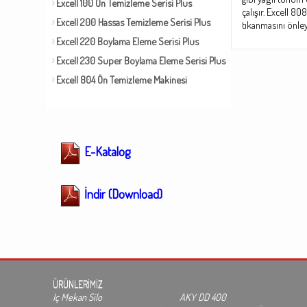
Excell 100 Ön Temizleme Serisi Plus
çalışır. Excell 8
Excell 200 Hassas Temizleme Serisi Plus
tıkanmasını önley
Excell 220 Boylama Eleme Serisi Plus
Excell 230 Super Boylama Eleme Serisi Plus
Excell 804 Ön Temizleme Makinesi
E-Katalog
İndir (Download)
ÜRÜNLERİMİZ
Iç Mekan Silo
AKY DD 400