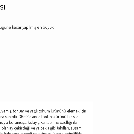
sı
üne kadar yapılmış en büyük
.
ruyemiş, tohum ve yağlı tohum ürününü elemek için
ına sahiptir. 36m2 alanda tonlarca ürünü bir saat
yla kullanıcıya, kolay çıkarılabilme özelliği ile
olan ay çekirdeği ve ya bakla gibi tahılları, susam
ava ile kaldırma kuvveti sayesinde yüksek verimlilikte