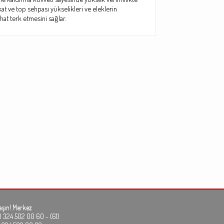
i kat ve top sehpası yükselikleri ve eleklerin
hat terk etmesini sağlar.
aşın!
Merkez
24 502 00 60 - (61)