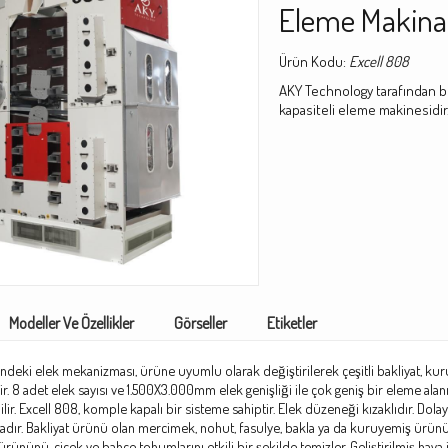
Eleme Makina
Ürün Kodu:
Excell 808
AKY Technology tarafından bug
kapasiteli eleme makinesidir
Modeller Ve Özellikler
Görseller
Etiketler
indeki elek mekanizması, ürüne uyumlu olarak değiştirilerek çeşitli bakliyat, ku
ir. 8 adet elek sayısı ve 1.500X3.000mm elek genişliği ile çok geniş bir eleme alan
lir. Excell 808, komple kapalı bir sisteme sahiptir. Elek düzeneği kızaklıdır. Dolayısı
ır. Bakliyat ürünü olan mercimek, nohut, fasulye, bakla ya da kuruyemiş ürünü 
ürününü, çiçek ve bahçe tohumlarını etkili bir şekilde temizler. Geliştirilmiş h