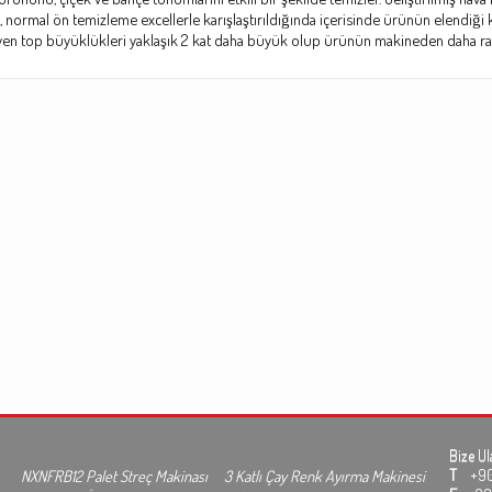
08, normal ön temizleme excellerle karışlaştırıldığında içerisinde ürünün elendiğ
en top büyüklükleri yaklaşık 2 kat daha büyük olup ürünün makineden daha ra
Bize Ul
T
+90 3
NXNFRB12 Palet Streç Makinası
3 Katlı Çay Renk Ayırma Makinesi