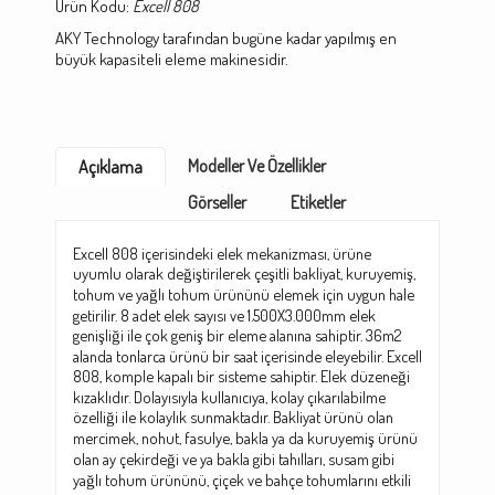
Ürün Kodu:
Excell 808
AKY Technology tarafından bugüne kadar yapılmış en
büyük kapasiteli eleme makinesidir.
Modeller Ve Özellikler
Açıklama
Görseller
Etiketler
Excell 808 içerisindeki elek mekanizması, ürüne
uyumlu olarak değiştirilerek çeşitli bakliyat, kuruyemiş,
tohum ve yağlı tohum ürününü elemek için uygun hale
getirilir. 8 adet elek sayısı ve 1.500X3.000mm elek
genişliği ile çok geniş bir eleme alanına sahiptir. 36m2
alanda tonlarca ürünü bir saat içerisinde eleyebilir. Excell
808, komple kapalı bir sisteme sahiptir. Elek düzeneği
kızaklıdır. Dolayısıyla kullanıcıya, kolay çıkarılabilme
özelliği ile kolaylık sunmaktadır. Bakliyat ürünü olan
mercimek, nohut, fasulye, bakla ya da kuruyemiş ürünü
olan ay çekirdeği ve ya bakla gibi tahılları, susam gibi
yağlı tohum ürününü, çiçek ve bahçe tohumlarını etkili