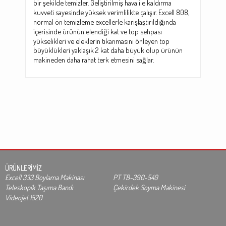
bir şekilde temizler. Geliştirilmiş hava ile kaldırma
kuvveti sayesinde yüksek verimlilikte çalışır. Excell 808,
normal ön temizleme excellerle karışlaştırıldığında
içerisinde ürünün elendiği kat ve top sehpası
yükselikleri ve eleklerin tıkanmasını önleyen top
büyüklükleri yaklaşık 2 kat daha büyük olup ürünün
makineden daha rahat terk etmesini sağlar.
ÜRÜNLERİMİZ
Excell 333 Boylama Makinası
PT TB-390-540
Teleskopik Taşıma Bandı
Çekirdek Soyma Makinesi
Videojet 1520