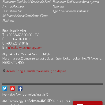
Fotosorter Gold Serisi On Kanallı Renk
Fotosorter Yedi Kanallı Renk Ayırma
Ayırma Makinesi
Makinası
Düz Tabanlı Silo
Ağır Koli Bantlama Makinesi
Iki Tekneli HassasTemizleme Eleme
Makinesi
Bize Ulaşın!
Merkez
T
+90 324 502 00 60 - (61)
F
+90 324 502 00 62
G
+90 532 154 94 19
E
:
info[at]akytechnology.com
Aky Teknoloji Mak.Rek.San.Tic.Ltd.Şti.
Mersin Tarsus 2.Organize Sanayi Bölgesi Rasim Dokur Bulvarı No: 19 Akdeniz
MERSİN/TURKEY
Adresi Google Haritalarda açmak için tıklayınız
Her Hakkı Aky Technology'e aittir ©
AKY Technology Bir
Gökmen AKYÜREK
Kuruluşudur.