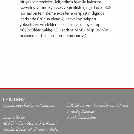
bir şekilde temizler. Geliştirilmiş hava ile kaldırma
kuvveti sayesinde yüksek verimlilikte çalışır. Excell 808,
normal ön temizleme excellerle karışlaştırıldığında
içerisinde ürünün elendiği kat ve top sehpası
yükselikleri ve eleklerin tıkanmasını önleyen top
büyüklükleri yaklaşık 2 kat daha büyük olup ürünün
makineden daha rahat terk etmesini sağlar.
ÜRÜNLERİMİZ
Ayçekirdeği Parlatma Makinesi
500 SK Servo - Sürekli Kesim Shrink
Ambalaj Makinası
Seçme Bandı
Konik Tabanlı Silo
400 TY - Tam Otomatik ‘L Kesim’
Yandan Beslemeli Shrink Ambalaj