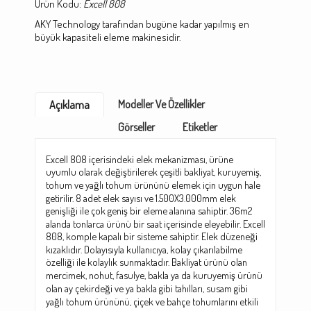
Ürün Kodu:
Excell 808
AKY Technology tarafından bugüne kadar yapılmış en
büyük kapasiteli eleme makinesidir.
Modeller Ve Özellikler
Açıklama
Görseller
Etiketler
Excell 808 içerisindeki elek mekanizması, ürüne
uyumlu olarak değiştirilerek çeşitli bakliyat, kuruyemiş,
tohum ve yağlı tohum ürününü elemek için uygun hale
getirilir. 8 adet elek sayısı ve 1.500X3.000mm elek
genişliği ile çok geniş bir eleme alanına sahiptir. 36m2
alanda tonlarca ürünü bir saat içerisinde eleyebilir. Excell
808, komple kapalı bir sisteme sahiptir. Elek düzeneği
kızaklıdır. Dolayısıyla kullanıcıya, kolay çıkarılabilme
özelliği ile kolaylık sunmaktadır. Bakliyat ürünü olan
mercimek, nohut, fasulye, bakla ya da kuruyemiş ürünü
olan ay çekirdeği ve ya bakla gibi tahılları, susam gibi
yağlı tohum ürününü, çiçek ve bahçe tohumlarını etkili