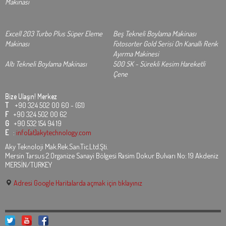
Makinası
Excell 203 Turbo Plus Süper Eleme
Beş Tekneli Boylama Makinası
Makinası
Fotosorter Gold Serisi On Kanallı Renk
Ayırma Makinesi
Altı Tekneli Boylama Makinası
500 SK - Sürekli Kesim Hareketli
Çene
Bize Ulaşın!
Merkez
T
+90 324 502 00 60 - (61)
F
+90 324 502 00 62
G
+90 532 154 94 19
E
:
info[at]akytechnology.com
Aky Teknoloji Mak.Rek.San.Tic.Ltd.Şti.
Mersin Tarsus 2.Organize Sanayi Bölgesi Rasim Dokur Bulvarı No: 19 Akdeniz
MERSİN/TURKEY
Adresi Google Haritalarda açmak için tıklayınız